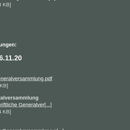
3 KB]
dungen:
6.11.20
eneralversammlung.pdf
 KB]
ralversammlung
ftliche Generalver[...]
4 KB]