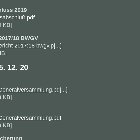
luss 2019
sabschluß.pdf
9 KB]
 2017/18 BWGV
icht 2017:18 bwgv.p[...]
MB]
5
. 12. 20
eneralversammlung.pd[...]
3 KB]
Generalversammlung.pdf
9 KB]
sicherung