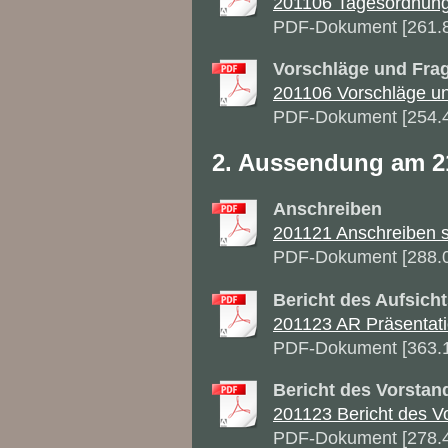
201106 Tagesordnung
PDF-Dokument [261.
Vorschläge und Fra
201106 Vorschläge un
PDF-Dokument [254.
2. Aussendung am 21
Anschreiben
201121 Anschreiben sch
PDF-Dokument [288.
Bericht des Aufsicht
201123 AR Präsentati
PDF-Dokument [363.
Bericht des Vorstan
201123 Bericht des Vo
PDF-Dokument [278.