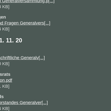
 Generalversammlung.p[...]
8 KB]
gen
d Fragen Generalvers[...]
4 KB]
. 11. 20
riftliche Generalv[...]
0 KB]
srats
on.pdf
1 KB]
ds
rstandes Generalver[...]
4 KB]